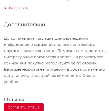
В принтере STAR SM T300 предусмотрена функция
автоматического отключения питания для
экономии энергии, а благодаря мощной батарее
Дополнительно
принтер обеспечивает длительный срок
эксплуатации.
Дополнительная вкладка, для размещения
информации о магазине, доставке или любого
Корпус принтера SM-T300 надежно защищен от
другого важного контента. Поможет вам ответить на
проникновения пыли и брызг воды (защита уровня
интересующие покупателя вопросы и развеять его
IP54)
сомнения в покупке. Используйте её по своему
Вы можете убрать её или вернуть обратно, изменив
усмотрению.
Предлагаются версии с/без устройства считывания
одну галочку в настройках компонента. Очень
магнитных полосок, Bluetooth и Wi-Fi.
удобно.
В комплекте кабель, батарейка, ремешок, зарядное
устройство
Отзывы
ОСТАВИТЬ ОТЗЫВ