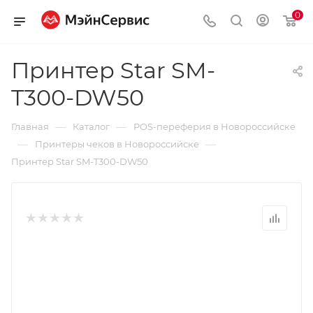
0
Принтер Star SM-
T300-DW50
—
—
Главная
Каталог
POS-переферия в Новороссийске
—
—
Принтеры чеков в Новороссийске
Принтер Star SM-T300-DW50