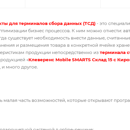
ты для терминалов сбора данных (ТСД)
- это специал
птимизации бизнес процессов. К ним можно отнести: авт
когда существует необходимость внести данные, считанны
ранения и размещения товара в конкретной ячейке хра
ктеристикам продукции непосредственно из
терминала с
родукцией «
Клеверенс Mobile SMARTS Склад 15 с Кир
 и много другое.
ь малая часть возможностей, которые открывают прог
овароучетной системой в online-режиме;