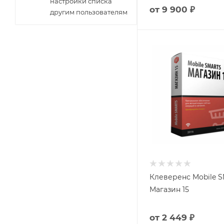
настройки списка
от
9 900 ₽
другим пользователям
Клеверенс Mobile 
Магазин 15
от
2 449 ₽