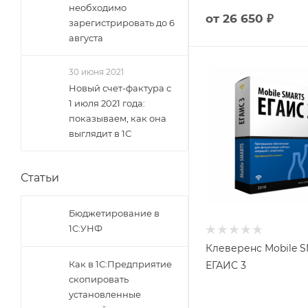
необходимо
от
26 650 ₽
зарегистрировать до 6
августа
30 июня 2021
Новый счет-фактура с
1 июля 2021 года:
показываем, как она
выглядит в 1С
Статьи
Бюджетирование в
1С:УНФ
Клеверенс Mobile 
Как в 1С:Предприятие
ЕГАИС 3
скопировать
установленные