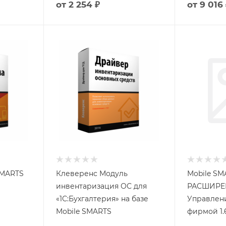
от
2 254 ₽
от
9 016 
SMARTS
Клеверенс Модуль
Mobile SMA
инвентаризация ОС для
РАСШИРЕН
«1С:Бухгалтерия» на базе
Управлен
Mobile SMARTS
фирмой 1.