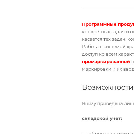
Программные продук
конкретных задач и о
касается тех задач, 
Работа с системой х
доступ ко всем хара
промаркированной
п
маркировки и их ввод
Возможности
Внизу приведена лиш
складской учет:
обмен данными с т