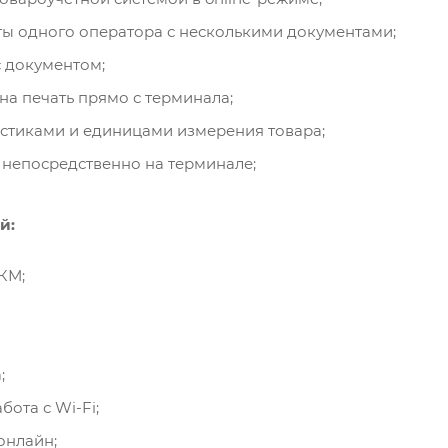
ы одного оператора с несколькими документами;
с документом;
на печать прямо с терминала;
истиками и единицами измерения товара;
 непосредственно на терминале;
й:
КМ;
;
ота с Wi-Fi;
онлайн;