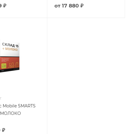
9 ₽
от
17 880 ₽
 Mobile SMARTS
 + МОЛОКО
 ₽