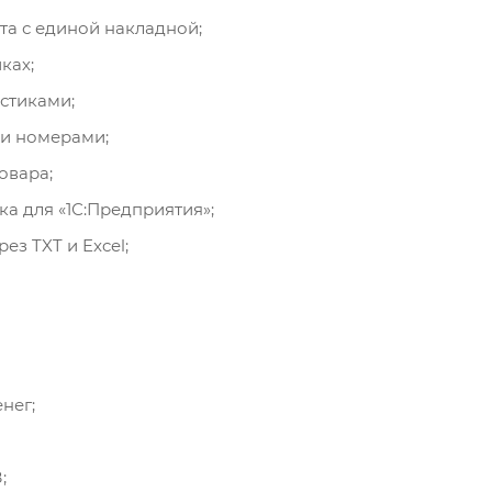
та с единой накладной;
ках;
истиками;
ми номерами;
овара;
ка для «1С:Предприятия»;
з TXT и Excel;
нег;
;