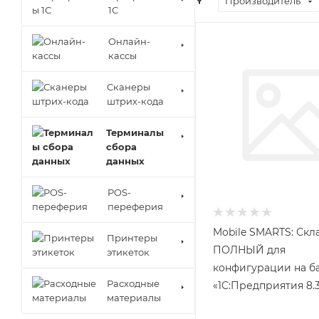
Производитель
1С
Онлайн-
кассы
Сканеры
штрих-кода
Терминалы
сбора
данных
POS-
переферия
Mobile SMARTS: Скла
Принтеры
ПОЛНЫЙ для
этикеток
конфигурации на б
Расходные
«1С:Предприятия 8.
материалы