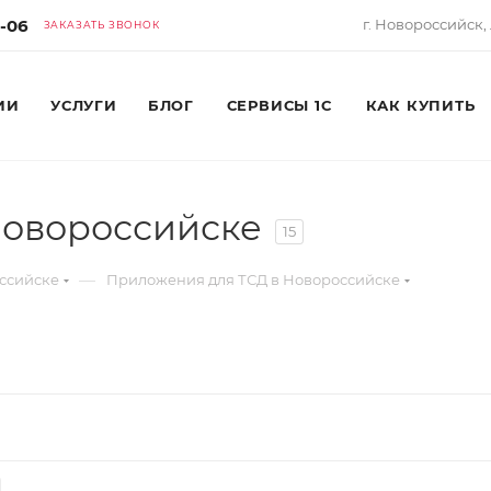
6-06
г. Новороссийск, 
ЗАКАЗАТЬ ЗВОНОК
ИИ
УСЛУГИ
БЛОГ
СЕРВИСЫ 1С
КАК КУПИТЬ
Новороссийске
15
—
ссийске
Приложения для ТСД в Новороссийске