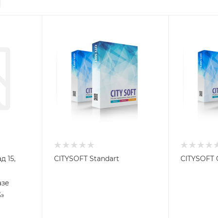
д 15,
CITYSOFT Standart
CITYSOFT 
азе
3»