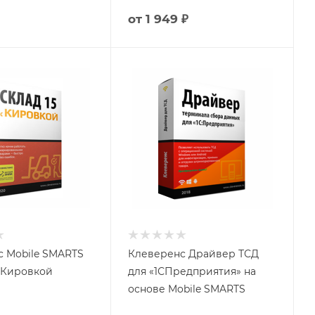
от
1 949 ₽
 Mobile SMARTS
Клеверенс Драйвер ТСД
с Кировкой
для «1СПредприятия» на
основе Mobile SMARTS