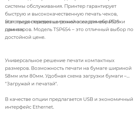
системы обслуживания. Принтер гарантирует
быструю и высококачественную печать чеков,
Star предоставляет широкий ассортимент POS-
используя передовые технологии для обработки
принтеров. Модель TSP654 – это отличный выбор по
данных.
достойной цене.
Универсальное решение печати компактных
размеров. Возможность печати на бумаге шириной
58мм или 80мм. Удобная схема загрузки бумаги –
"Загружай и печатай".
В качестве опции предлагается USB и экономичный
интерфейс Ethernet.