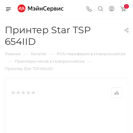
0
Принтер Star TSP
654IID
—
—
Главная
Каталог
POS-переферия в Новороссийске
—
—
Принтеры чеков в Новороссийске
Принтер Star TSP 654IID