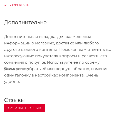
проведения репетиций;
вести постановочную деятельность;
контролировать деятельность производственных
Дополнительно
мастерских;
оценивать стоимость изготовленных костюмов и
Дополнительная вкладка, для размещения
декораций,
информации о магазине, доставке или любого
осуществлять финансовую и экономическую
другого важного контента. Поможет вам ответить на
деятельность;
интересующие покупателя вопросы и развеять его
сомнения в покупке. Используйте её по своему
выполнять отчеты по результатам деятельности
Вы можете убрать её или вернуть обратно, изменив
усмотрению.
учреждения;
одну галочку в настройках компонента. Очень
решать кадровые вопросы;
удобно.
осуществлять продажу билетов, в том числе и
онлайн;
Отзывы
ОСТАВИТЬ ОТЗЫВ