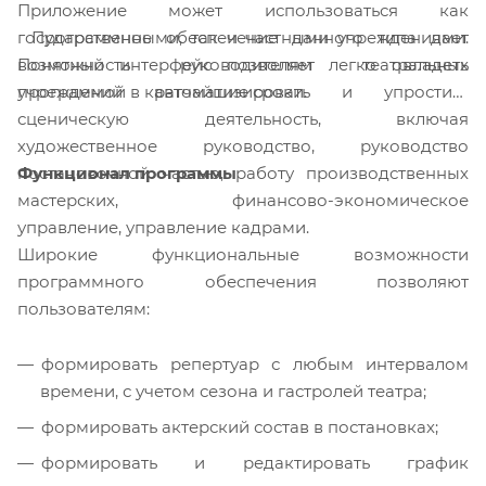
Приложение может использоваться как
Программное обеспечение данного типа дает
государственными, так и частными учреждениями.
возможность руководителям театральных
Понятный интерфейс позволяет легко овладеть
учреждений автоматизировать и упростить
программой в кратчайшие сроки.
сценическую деятельность, включая
художественное руководство, руководство
Функционал программы
постановочной частью, работу производственных
мастерских, финансово-экономическое
управление, управление кадрами.
Широкие функциональные возможности
программного обеспечения позволяют
пользователям:
формировать репертуар с любым интервалом
времени, с учетом сезона и гастролей театра;
формировать актерский состав в постановках;
формировать и редактировать график