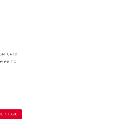
 лучом;
онтента.
е её по
ТЬ ОТЗЫВ