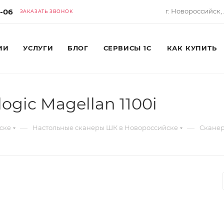
6-06
г. Новороссийск, 
ЗАКАЗАТЬ ЗВОНОК
ИИ
УСЛУГИ
БЛОГ
СЕРВИСЫ 1С
КАК КУПИТЬ
ogic Magellan 1100i
—
—
ске
Настольные сканеры ШК в Новороссийске
Сканер