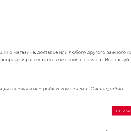
кранов мобильных устройств;
читывании близкорасположенных штрихкодов;
чает ошибки, возникающие при сканировании лазерным
kpoint» и системой «Interlock»;
и о магазине, доставке или любого другого важного к
опросы и развеять его сомнения в покупке. Используйт
одну галочку в настройках компонента. Очень удобно.
ОСТАВИ