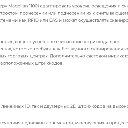
еру Magellan 1100i адаптировать уровень освещения и сч
простом пронесении или поднесении их к считывающему
темами как RFID или EAS и может осуществлять сканир
дтверждающего успешное считывание штрихкода дает
стах, которые требуют как беззвучного сканирования 
ных торговых центрах. Дополнительно световой индика
расположенных штрихкодов.
линейных 1D, так и двумерных 2D штрихкодов на высок
отсутствия подвижных элементов, участвующих в процесс