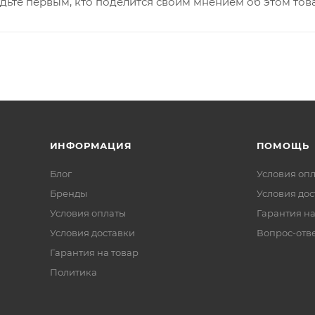
дьте первым, кто поделится своим мнением об этом тов
ИНФОРМАЦИЯ
ПОМОЩЬ
Блог
Условия оп
Бренды
Условия дос
Условия оплаты
Гарантия на
Условия доставки
Вопрос-отв
Гарантия на товар
Политика