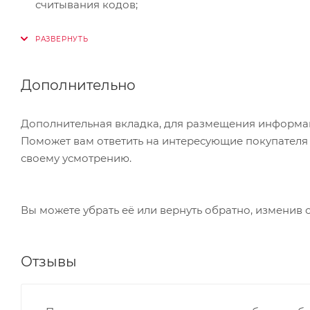
считывания кодов;
возможность осуществлять сканирование с LED э
наличие светового ориентира, полезного при с
высокоточный объем линий сканирования исклю
Дополнительно
совместимость с противокражными системами «Chec
Дополнительная вкладка, для размещения информаци
Поможет вам ответить на интересующие покупателя в
своему усмотрению.
Вы можете убрать её или вернуть обратно, изменив 
Отзывы