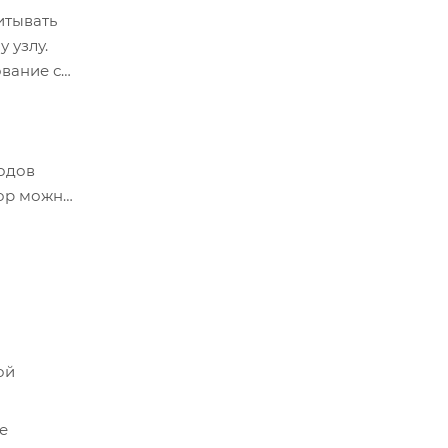
итывать
 узлу.
ование с
кодов
тор можно
ой
е