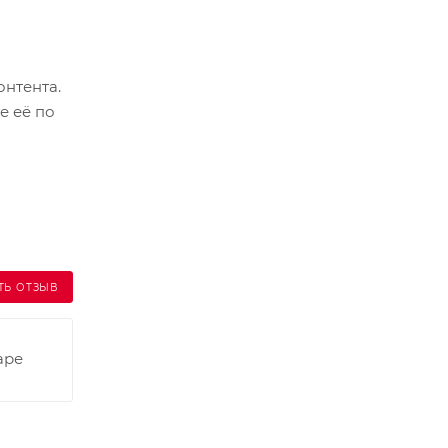
онтента.
е её по
ТЬ ОТЗЫВ
аре