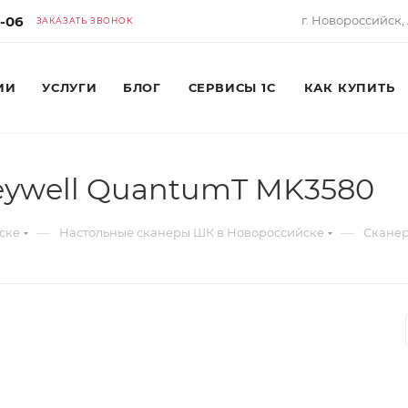
6-06
г. Новороссийск, 
ЗАКАЗАТЬ ЗВОНОК
ИИ
УСЛУГИ
БЛОГ
СЕРВИСЫ 1С
КАК КУПИТЬ
eywell QuantumT MK3580
—
—
ске
Настольные сканеры ШК в Новороссийске
Сканер