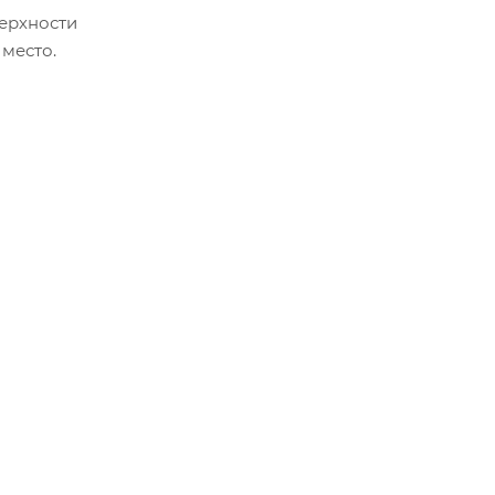
ерхности
место.