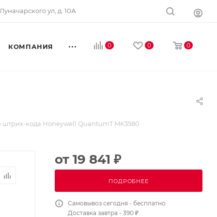
Луначарского ул, д. 10А
0
0
0
КОМПАНИЯ
 штрих-кода Honeywell QuantumT MK3580
от
19 841 ₽
ПОДРОБНЕЕ
Самовывоз сегодня - бесплатно
Доставка завтра - 390 ₽