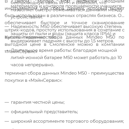
В целом, Mindeo M50 является мощным
беспроводную связь Wi-Fi и Bluetooth, что
материалов и контроля посещаемости учащихся.
инструментом для сбора данных, который может
позволяет быстро обмениваться данными между
быть использован в различных отраслях бизнеса. Он
устройствами.
обеспечивает быстрое и точное сканирование
Надежность: M50 обеспечивает высокую степень
штрих-кодов, простоту использования в сочетание с
защиты от пыли и воды (защита класса IP54) и
Купить терминал сбора данных Mindeo M50 по
высокой надежностью.
выдерживает падения с высоты до 1,5 метров.
выгодной цене в Смоленске можно в компании
Длительное время работы: благодаря мощной
«МэйнСервис»
литий-ионной батарее M50 может работать до 10
часов непрерывно.
терминал сбора данных Mindeo M50 - преимущества
покупки в «МэйнСервис»:
гарантия честной цены;
официальный представитель;
широкий ассортименте торгового оборудования;