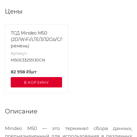
Цены
ТСД Mindeo M50
(2D/WiFi/LTE/3/32Gb/C/5000mAh/USB/EU/
ремень)
Артикул
:
M50E33255130CN
82 958
₽
/шт
В КОРЗИНУ
Описание
Mindeo M50 — это терминал сбора данных,
предназначенный для использования в различных