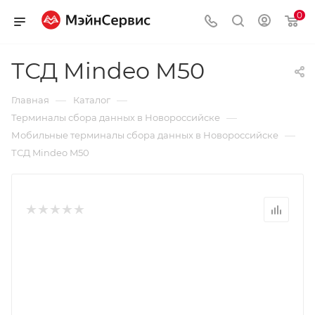
0
ТСД Mindeo M50
—
—
Главная
Каталог
—
Терминалы сбора данных в Новороссийске
—
Мобильные терминалы сбора данных в Новороссийске
ТСД Mindeo M50