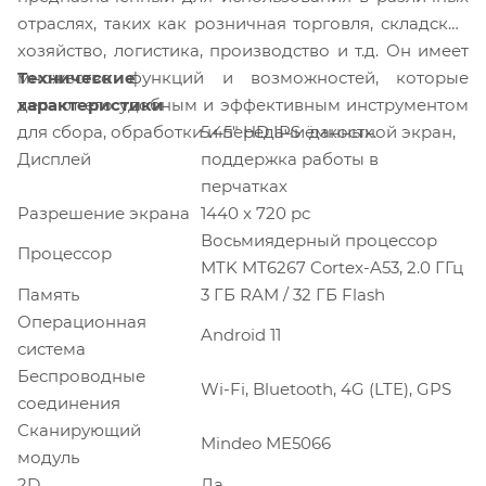
отраслях, таких как розничная торговля, складское
хозяйство, логистика, производство и т.д. Он имеет
Технические
множество функций и возможностей, которые
характеристики
делают его удобным и эффективным инструментом
5.45" HD IPS ёмкостной экран,
для сбора, обработки и передачи данных.
Дисплей
поддержка работы в
перчатках
Разрешение экрана
1440 x 720 pc
Восьмиядерный процессор
Процессор
MTK MT6267 Cortex-A53, 2.0 ГГц
Память
3 ГБ RAM / 32 ГБ Flash
Операционная
Android 11
система
Беспроводные
Wi-Fi, Bluetooth, 4G (LTE), GPS
соединения
Сканирующий
Mindeo ME5066
модуль
2D
Да