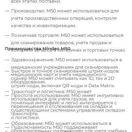
всех этапах поставки.
Производство: M50 может использоваться для
учета производственных операций, контроля
качества и инвентаризации.
Розничная торговля: M50 может использоваться
для сканирования товаров, учета продаж и
Преимущества Mindeo M
50
контроля запасов в магазинах и торговых точках.
Здравоохранение: M50 может использоваться в
медицинских учреждениях для сканирования
Быстрое и точное сканирование штрих-кодов:
медицинских карт и учета медицинского
сканер M50 может считывать как 1D, так и 2D
оборудования.
штрих-коды, включая QR-коды и Data Matrix.
Транспорт и логистика: M50 может
Простота использования: M50 имеет интуитивно
использоваться для учета грузов, их
понятный интерфейс и легко интегрируется с
перемещения и отслеживания на складах и
существующими системами управления складом
транспорте.
и логистики.
Образование: M50 может использоваться в
Подключаемость: M50 поддерживает
образовательных учреждениях для учета учебных