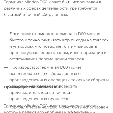
Терминал Mindeo D60 может быть использован в
различных сферах деятельности, где требуется
быстрый и точный сбор данных:
Логистика: с помощью терминала D60 можно
быстро и точно считывать штрих-коды на товарах
и упаковках, что позволяет оптимизировать
процесс управления складом, инвентаризации и
отслеживания перемещений товаров.
Производство: терминал D60 может
использоваться для сбора данных о
производственных операциях, таких как сборка и
упаковка, что позволяет повысить
Преимущества Mindeo
D60
производительность и точность
производственных процессов.
Терминал Mindeo D60 имеет ряд преимуществ,
Торговля: терминал D60 может быть использован
которые делают его удобным и эффективным