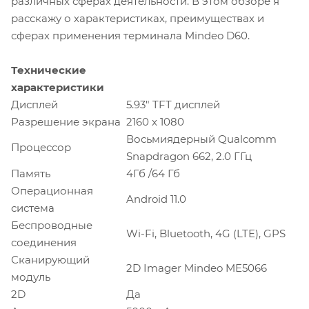
различных сферах деятельности. В этом обзоре я
расскажу о характеристиках, преимуществах и
сферах применения терминала Mindeo D60.
Технические
характеристики
Дисплей
5.93" TFT дисплей
Разрешение экрана
2160 x 1080
Восьмиядерный Qualcomm
Процессор
Snapdragon 662, 2.0 ГГц
Память
4Гб /64 Гб
Операционная
Android 11.0
система
Беспроводные
Wi-Fi, Bluetooth, 4G (LTE), GPS
соединения
Сканирующий
2D Imager Mindeo ME5066
модуль
2D
Да