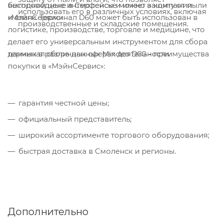
выгодной цене в Смоленске можно в компании
беспроводные интерфейсы и имеет защиту от пыли
использовать его в различных условиях, включая
«МэйнСервис»
и влаги. Терминал D60 может быть использован в
производственные и складские помещения.
логистике, производстве, торговле и медицине, что
делает его универсальным инструментом для сбора
терминал сбора данных Mindeo D60 - преимущества
данных в различных сферах деятельности.
покупки в «МэйнСервис»:
гарантия честной цены;
официальный представитель;
широкий ассортименте торгового оборудования;
быстрая доставка в Смоленск и регионы.
Дополнительно