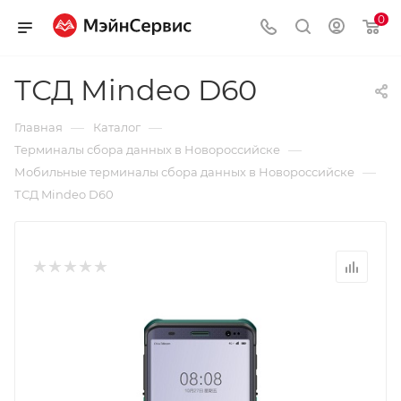
0
ТСД Mindeo D60
—
—
Главная
Каталог
—
Терминалы сбора данных в Новороссийске
—
Мобильные терминалы сбора данных в Новороссийске
ТСД Mindeo D60