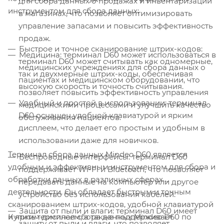
для сбора данных о продажах и инвентаризации
инструментом для сбора данных:
в магазинах, что позволяет оптимизировать
управление запасами и повысить эффективность
продаж.
Быстрое и точное сканирование штрих-кодов:
Медицина: терминал D60 может использоваться в
терминал D60 может считывать как одномерные,
медицинских учреждениях для сбора данных о
так и двухмерные штрих-коды, обеспечивая
пациентах и медицинском оборудовании, что
высокую скорость и точность считывания.
позволяет повысить эффективность управления
Удобный и простой в использовании: терминал
медицинскими процессами и улучшить качество
D60 оснащен удобной клавиатурой и ярким
обслуживания пациентов.
дисплеем, что делает его простым и удобным в
использовании даже для новичков.
Терминал сбора данных Mindeo D60 является
Беспроводные интерфейсы: терминал D60
удобным и эффективным инструментом для сбора и
поддерживает Wi-Fi и Bluetooth, что позволяет
обработки данных в различных сферах
передавать данные на компьютер или другое
деятельности. Он обладает быстрым и точным
устройство без использования кабелей.
сканированием штрих-кодов, удобной клавиатурой
Защита от пыли и влаги: терминал D60 имеет
Купить терминал сбора данных Mindeo D60 по
и ярким дисплеем, а также поддерживает
защиту от пыли и влаги, что позволяет