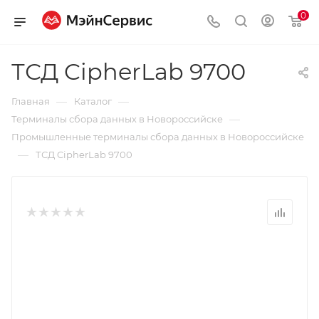
0
ТСД CipherLab 9700
—
—
Главная
Каталог
—
Терминалы сбора данных в Новороссийске
Промышленные терминалы сбора данных в Новороссийске
—
ТСД CipherLab 9700