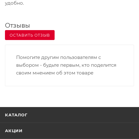
удобно.
Поддержка программных инструментов С++ и .Net.
Эргономичный дизайн, эластичный ремень,
защитная плёнка для экрана, CD диск с ПО.
Отзывы
ОСТАВИТЬ ОТЗЫВ
Помогите другим пользователям с
выбором - будьте первым, кто поделится
своим мнением об этом товаре
КАТАЛОГ
АКЦИИ