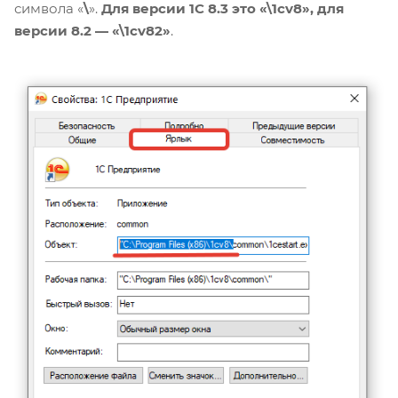
символа «
\
».
Для версии 1С 8.3 это «\1cv8», для
версии 8.2 — «\1cv82»
.