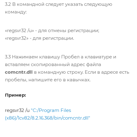
3.2 В командной следует указать следующую
команду:
«regsvr32 /u» - для отмены регистрации;
«regsvr32» - для регистрации.
3.3 Нажимаем клавишу Пробел а клавиатуре и
вставляем скопированный адрес файла
comcntr.dll
в командную строку. Если в адресе есть
пробелы, напишите его
в кавычках
.
Пример:
regsvr32 /u
"C:/Program Files
(x86)/1cv82/8.2.16.368/bin/comcntr.dll"