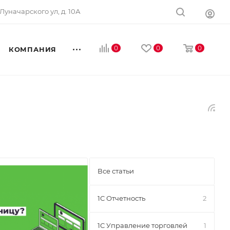
Луначарского ул, д. 10А
0
0
0
КОМПАНИЯ
Все статьи
1C Отчетность
2
1C Управление торговлей
1